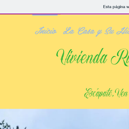
Esta página w
Inicio
La Casa y Su His
Vivienda R
Escápate, Ve